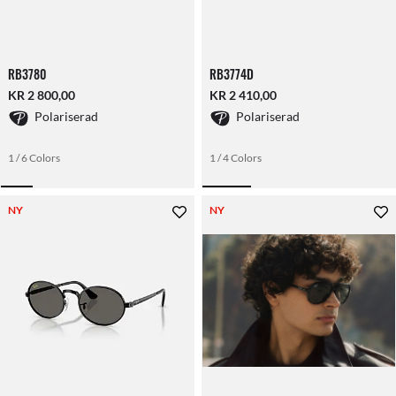
RB3780
RB3774D
KR 2 800,00
KR 2 410,00
Polariserad
Polariserad
1 / 6 Colors
1 / 4 Colors
NY
NY