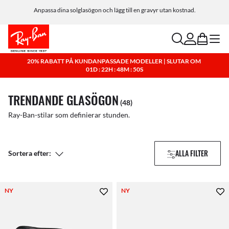
Anpassa dina solglasögon och lägg till en gravyr utan kostnad.
search
account
bag
menu
20% RABATT PÅ KUNDANPASSADE MODELLER | SLUTAR OM
01D : 22H : 48M : 49S
TRENDANDE GLASÖGON
(48)
Ray-Ban-stilar som definierar stunden.
ALLA FILTER
Sortera efter:
NY
NY