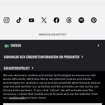
WebID #
618 645 915
VARNINGAR OCH SÄKERHETSINFORMATION OM PRODUKTER
DATASKYDDSPOLICY
We use necessary cookies and similar technologies to ensure our site
WEBBPLATSÖVERSIKT
works efficiently.
We’d also like to set optional cookies and similar
technologies for analytics, social and personalised advertising to help us
improve and monitor our activities and the activities carried out by our
ANVÄNDNINGSVILLKOR
third parties partners.
If you click “refuse”, we will activate only the
necessary cookies that enable you to browse and use the website.
Visit
our
cookie policy
to learn more.
Bilder och figurer på denna webbsida är endast belysande exempel. Kvalitet eller