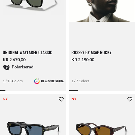
ORIGINAL WAYFARER CLASSIC
RB3927 BY A$AP ROCKY
KR 2 670,00
KR 2 190,00
Polariserad
1 / 13 Colors
ANPASSNINGSBARA
1 / 7 Colors
NY
NY