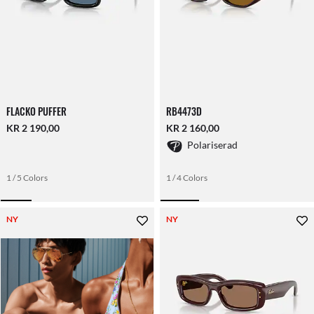
FLACKO PUFFER
RB4473D
KR 2 190,00
KR 2 160,00
Polariserad
1 / 5 Colors
1 / 4 Colors
NY
NY