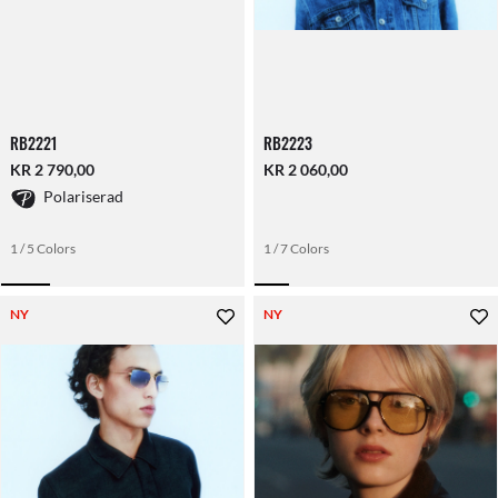
RB2221
RB2223
KR 2 790,00
KR 2 060,00
Polariserad
1 / 5 Colors
1 / 7 Colors
NY
NY