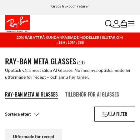
Anpassa dina solglasögon och lägg till en gravyr utan kostnad.
Gratis frakt och returer
search
account
bag
menu
20% RABATT PÅ KUNDANPASSADE MODELLER | SLUTAR OM
: 16H : 15M : 38S
RAY-BAN META GLASSES
(11)
Upptäck våra mest sålda AI Glasses. Nu med nya optiska modeller
utformade för recept – och ännu fler färger.
RAY-BAN META AI GLASSES
TILLBEHÖR FÖR AI GLASSES
ALLA FILTER
Sortera efter:
Utformade för recept