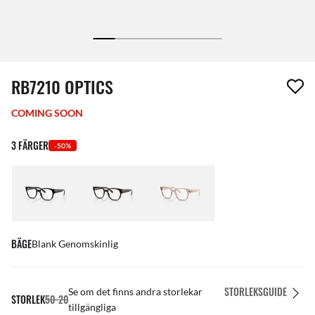
1 artikel har tagits bort från din önskelista
RB7210 OPTICS
COMING SOON
3 FÄRGER
-50%
BÄGE
Blank Genomskinlig
STORLEKSGUIDE
Se om det finns andra storlekar
STORLEK
50-20
tillgängliga