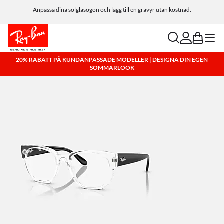
Anpassa dina solglasögon och lägg till en gravyr utan kostnad.
search
account
bag
menu
20% RABATT PÅ KUNDANPASSADE MODELLER | DESIGNA DIN EGEN
SOMMARLOOK