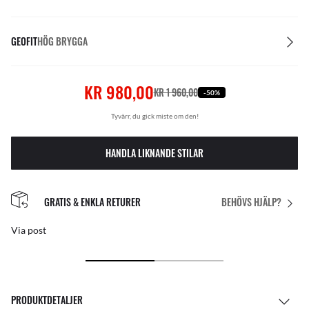
GEOFIT
HÖG BRYGGA
KR 980,00
KR 1 960,00
-50%
Tyvärr, du gick miste om den!
HANDLA LIKNANDE STILAR
GRATIS & ENKLA RETURER
BEHÖVS HJÄLP?
Via post
PRODUKTDETALJER