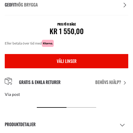
GEOFIT
HÖG BRYGGA
PRIS FÖ R BÅGE
KR 1 550,00
eller betala över tid med
VÄLJ LINSER
GRATIS & ENKLA RETURER
BEHÖVS HJÄLP?
Via post
PRODUKTDETALJER