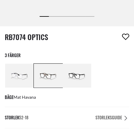
1 artikel har tagits bort från din önskelista
RB7074 OPTICS
3 FÄRGER
BÄGE
Mat Havana
STORLEK
52-18
STORLEKSGUIDE