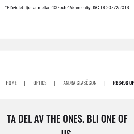
*Blåviolett ljus är mellan 400 och 455nm enligt ISO TR 20772:2018
HOME
|
OPTICS
|
ANDRA GLASÖGON
|
RB6496 OP
TA DEL AV THE ONES. BLI ONE OF
US.