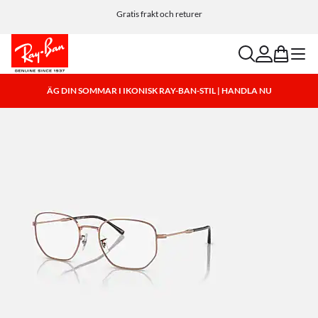
Anpassa dina solglasögon och lägg till en gravyr utan kostnad.
Gratis frakt och returer
search
account
bag
menu
ÄG DIN SOMMAR I IKONISK RAY-BAN-STIL | HANDLA NU