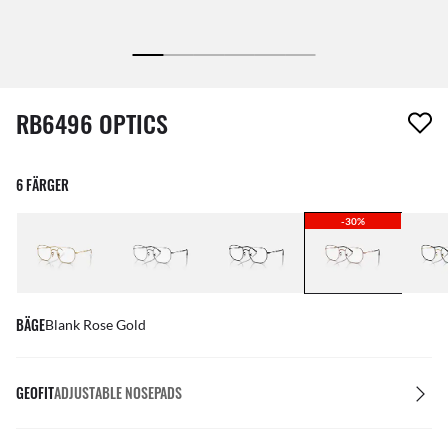
1 artikel har tagits bort från din önskelista
RB6496 OPTICS
6 FÄRGER
-30%
BÄGE
Blank Rose Gold
GEOFIT
ADJUSTABLE NOSEPADS