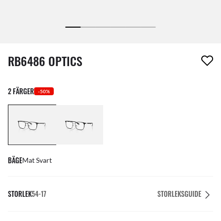
1 artikel har tagits bort från din önskelista
RB6486 OPTICS
2 FÄRGER
-50%
BÄGE
Mat Svart
STORLEK
54-17
STORLEKSGUIDE