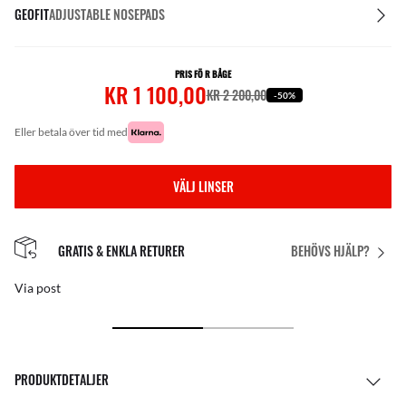
GEOFIT
ADJUSTABLE NOSEPADS
PRIS FÖ R BÅGE
KR 1 100,00
KR 2 200,00
-50%
eller betala över tid med
VÄLJ LINSER
GRATIS & ENKLA RETURER
BEHÖVS HJÄLP?
Via post
PRODUKTDETALJER