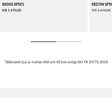
RB5433 OPTICS
RB3734V OPTI
KR 1 670,00
KR 1 670,00
*Blåviolett ljus är mellan 400 och 455nm enligt ISO TR 20772:2018