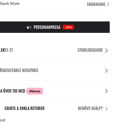
Blank Silver
ENGRAVING
PERSONANPASSA
-20%
LEK
51-21
STORLEKSGUIDE
T
ADJUSTABLE NOSEPADS
A ÖVER TID MED :
PERFEKT PASSFORM
BEHÖVS HJÄLP?
is personanpassningar