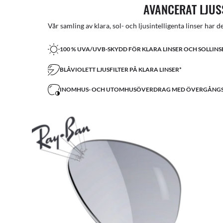
AVANCERAT LJU
Vår samling av klara, sol- och ljusintelligenta linser har d
100 % UVA/UVB-SKYDD FÖR KLARA LINSER OCH SOLLINS
BLÅVIOLETT LJUSFILTER PÅ KLARA LINSER*
INOMHUS- OCH UTOMHUSÖVERDRAG MED ÖVERGÅNGS