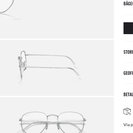
BÄGE
STOR
GEOFI
BETAL
GRATIS & ENKLA RETURER
ost
Grat