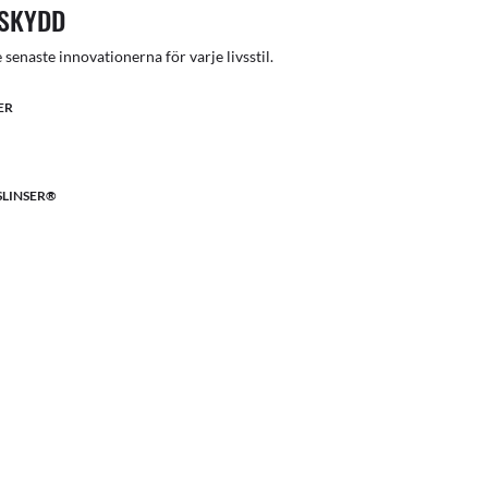
SSKYDD
e senaste innovationerna för varje livsstil.
ER
LINSER®