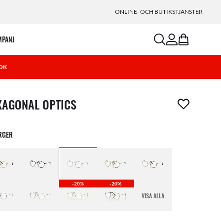
ONLINE- OCH BUTIKSTJÄNSTER
search
account
bag
MPANJ
OK
ikel har tagits bort från din önskelista
XAGONAL OPTICS
ÄRGER
-20%
-20%
VISA ALLA