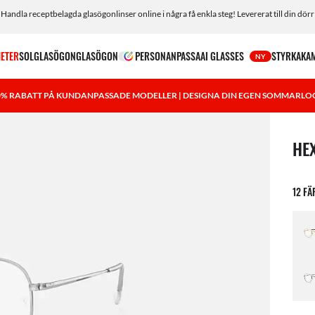
Handla receptbelagda glasögonlinser online i några få enkla steg! Levererat till din dörr
ETER
SOLGLASÖGON
GLASÖGON
PERSONANPASSA
AI GLASSES
STYRKA
KA
NY
0% RABATT PÅ KUNDANPASSADE MODELLER | DESIGNA DIN EGEN SOMMARLO
1 art
HE
12 F