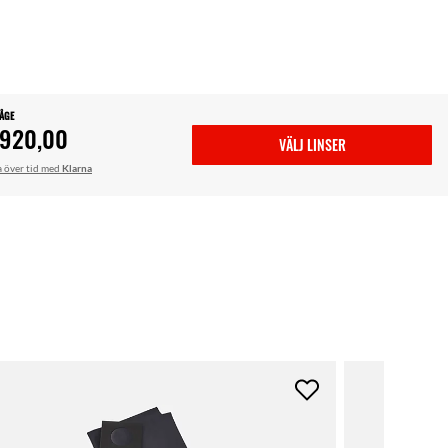
BÅGE
 920,00
VÄLJ LINSER
a över tid med
Klarna