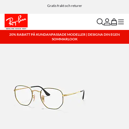
Anpassa dina solglasögon och lägg till en gravyr utan kostnad.
Gratis frakt och returer
search
account
bag
menu
20% RABATT PÅ KUNDANPASSADE MODELLER | DESIGNA DIN EGEN
SOMMARLOOK