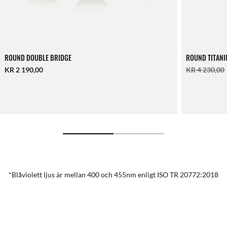
ROUND DOUBLE BRIDGE
ROUND TITANI
KR 2 190,00
KR 4 230,00
*Blåviolett ljus är mellan 400 och 455nm enligt ISO TR 20772:2018