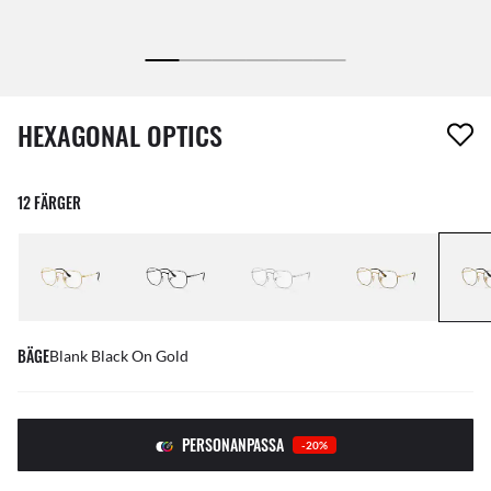
1 artikel har tagits bort från din önskelista
HEXAGONAL OPTICS
12 FÄRGER
BÄGE
Blank Black On Gold
PERSONANPASSA
-20%