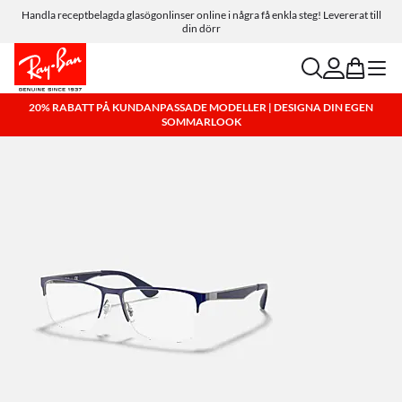
Handla receptbelagda glasögonlinser online i några få enkla steg! Levererat till
din dörr
search
account
bag
menu
20% RABATT PÅ KUNDANPASSADE MODELLER | DESIGNA DIN EGEN
SOMMARLOOK