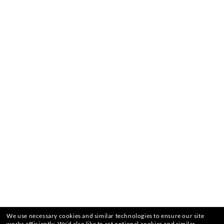
We use necessary cookies and similar technologies to ensure our site
works efficiently.
We’d also like to set optional cookies and similar