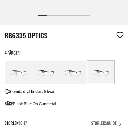
1 artikel har tagits bort från din önskelista
RB6335 OPTICS
4 FÄRGER
Skynda dig! Endast 5 kvar
BÄGE
Blank Blue On Gunmetal
STORLEK
56-17
STORLEKSGUIDE