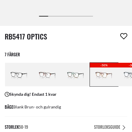
1 artikel har tagits bort från din önskelista
RB5417 OPTICS
7 FÄRGER
-50%
-
Skynda dig! Endast 1 kvar
BÄGE
Blank Brun- och gulrandig
STORLEK
50-19
STORLEKSGUIDE