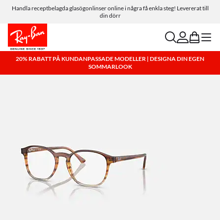
Handla receptbelagda glasögonlinser online i några få enkla steg! Levererat till
din dörr
search
account
bag
menu
20% RABATT PÅ KUNDANPASSADE MODELLER | DESIGNA DIN EGEN
SOMMARLOOK