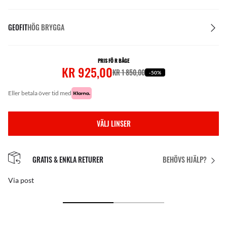
GEOFIT
HÖG BRYGGA
PRIS FÖ R BÅGE
KR 925,00
KR 1 850,00
-50%
eller betala över tid med
VÄLJ LINSER
GRATIS & ENKLA RETURER
BEHÖVS HJÄLP?
Via post