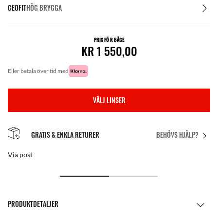
GEOFIT
HÖG BRYGGA
PRIS FÖ R BÅGE
KR 1 550,00
eller betala över tid med
VÄLJ LINSER
GRATIS & ENKLA RETURER
BEHÖVS HJÄLP?
Via post
PRODUKTDETALJER