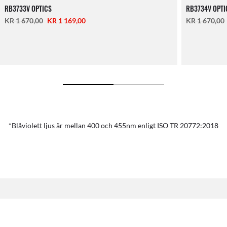
RB3733V OPTICS
RB3734V OPTI
KR 1 670,00
KR 1 169,00
KR 1 670,00
*Blåviolett ljus är mellan 400 och 455nm enligt ISO TR 20772:2018