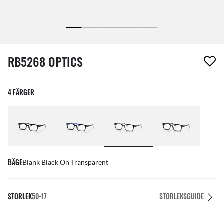
1 artikel har tagits bort från din önskelista
RB5268 OPTICS
4 FÄRGER
BÄGE
Blank Black On Transparent
STORLEK
50-17
STORLEKSGUIDE