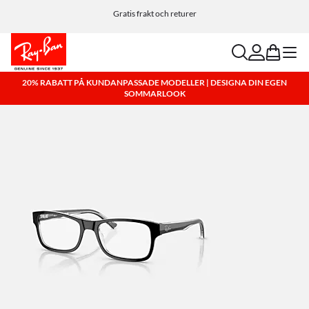
Anpassa dina solglasögon och lägg till en gravyr utan kostnad.
Gratis frakt och returer
search
account
bag
menu
20% RABATT PÅ KUNDANPASSADE MODELLER | DESIGNA DIN EGEN
SOMMARLOOK