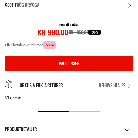
GEOFIT
HÖG BRYGGA
PRIS FÖ R BÅGE
KR 980,00
KR 1 960,00
-50%
eller betala över tid med
VÄLJ LINSER
GRATIS & ENKLA RETURER
BEHÖVS HJÄLP?
Via post
PRODUKTDETALJER