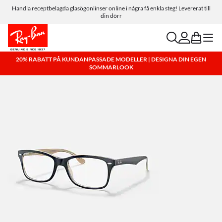
Handla receptbelagda glasögonlinser online i några få enkla steg! Levererat till
din dörr
search
account
bag
menu
20% RABATT PÅ KUNDANPASSADE MODELLER | DESIGNA DIN EGEN
SOMMARLOOK