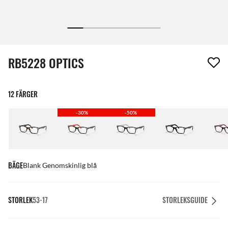
1 artikel har tagits bort från din önskelista
RB5228 OPTICS
12 FÄRGER
-30%
-50%
BÄGE
Blank Genomskinlig blå
STORLEK
53-17
STORLEKSGUIDE