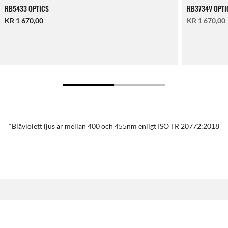
RB5433 OPTICS
RB3734V OPTI
KR 1 670,00
KR 1 670,00
*Blåviolett ljus är mellan 400 och 455nm enligt ISO TR 20772:2018