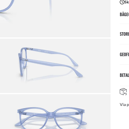
Sk
BÄGE
STOR
GEOFI
BETAL
GRATIS & ENKLA RETURER
ost
Grat