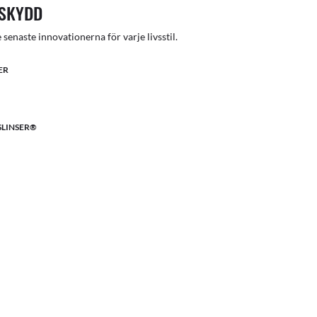
SSKYDD
e senaste innovationerna för varje livsstil.
ER
LINSER®