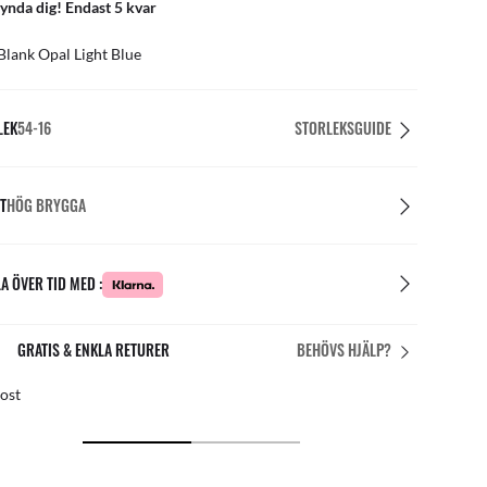
ynda dig! Endast 5 kvar
Blank Opal Light Blue
LEK
54-16
STORLEKSGUIDE
T
HÖG BRYGGA
A ÖVER TID MED :
PERFEKT PASSFORM
BEHÖVS HJÄLP?
is personanpassningar