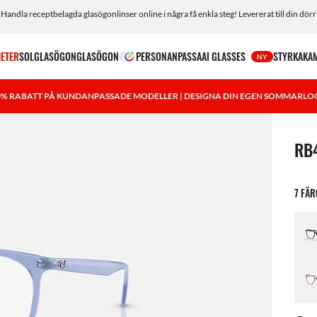
Handla receptbelagda glasögonlinser online i några få enkla steg! Levererat till din dörr
ETER
SOLGLASÖGON
GLASÖGON
PERSONANPASSA
AI GLASSES
STYRKA
KA
NY
0% RABATT PÅ KUNDANPASSADE MODELLER | DESIGNA DIN EGEN SOMMARLO
1 art
RB
7 FÄ