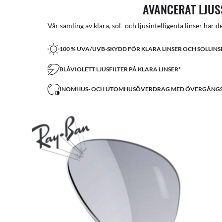
AVANCERAT LJU
Vår samling av klara, sol- och ljusintelligenta linser har d
100 % UVA/UVB-SKYDD FÖR KLARA LINSER OCH SOLLINS
BLÅVIOLETT LJUSFILTER PÅ KLARA LINSER*
INOMHUS- OCH UTOMHUSÖVERDRAG MED ÖVERGÅNGS