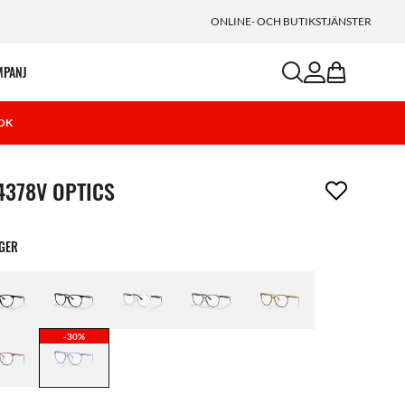
ONLINE- OCH BUTIKSTJÄNSTER
search
account
bag
MPANJ
OK
ikel har tagits bort från din önskelista
4378V OPTICS
RGER
-30%