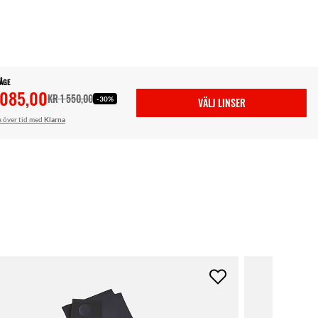
BÅGE
 085,00
KR 1 550,00
-30%
VÄLJ LINSER
a över tid med
Klarna