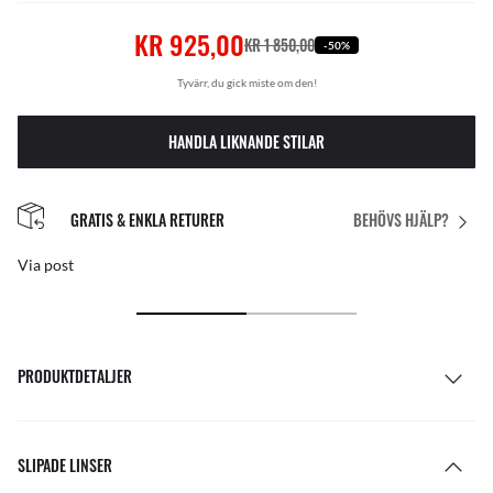
KR 925,00
KR 1 850,00
-50%
Tyvärr, du gick miste om den!
HANDLA LIKNANDE STILAR
GRATIS & ENKLA RETURER
BEHÖVS HJÄLP?
Via post
PRODUKTDETALJER
SLIPADE LINSER