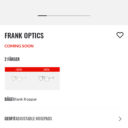
1 artikel har tagits bort från din önskelista
FRANK OPTICS
COMING SOON
2 FÄRGER
-50%
-30%
BÄGE
Blank Koppar
GEOFIT
ADJUSTABLE NOSEPADS