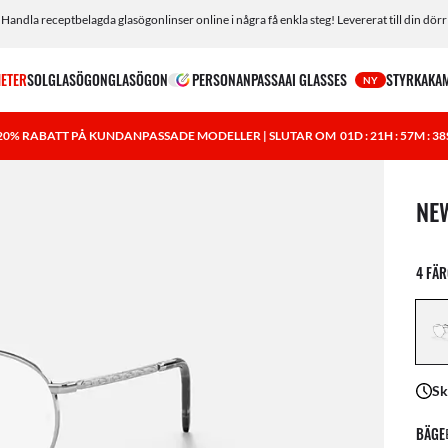
Handla receptbelagda glasögonlinser online i några få enkla steg! Levererat till din dörr
ETER
SOLGLASÖGON
GLASÖGON
PERSONANPASSA
AI GLASSES
STYRKA
KA
NY
20% RABATT PÅ KUNDANPASSADE MODELLER | SLUTAR OM
01D : 21H : 57M : 37
1 art
NE
4 FÄ
Sk
BÄGE