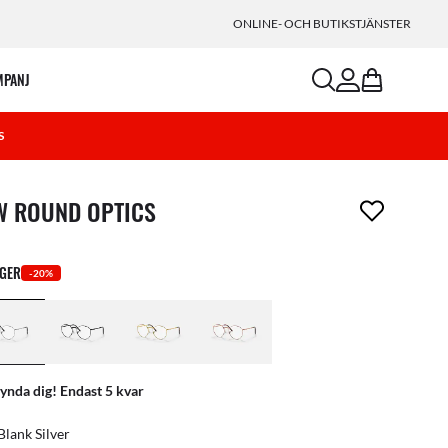
ONLINE- OCH BUTIKSTJÄNSTER
search
account
bag
MPANJ
S
ikel har tagits bort från din önskelista
W ROUND OPTICS
RGER
-20%
ynda dig! Endast 5 kvar
Blank Silver