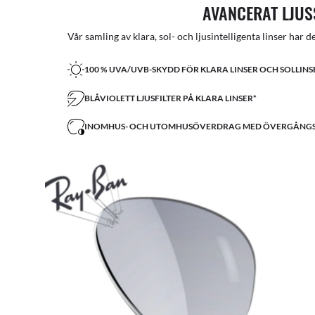
AVANCERAT LJU
Vår samling av klara, sol- och ljusintelligenta linser har d
100 % UVA/UVB-SKYDD FÖR KLARA LINSER OCH SOLLINS
BLÅVIOLETT LJUSFILTER PÅ KLARA LINSER*
INOMHUS- OCH UTOMHUSÖVERDRAG MED ÖVERGÅNGS