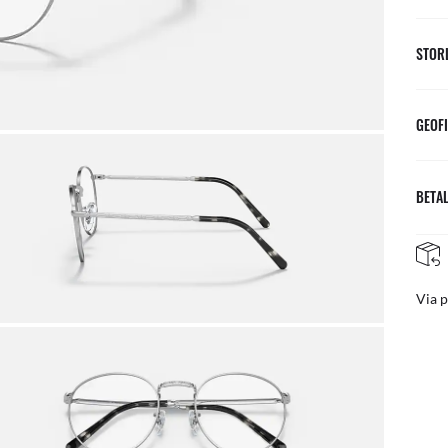
STOR
GEOFI
BETAL
GRATIS & ENKLA RETURER
ost
Grat