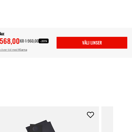
BÅGE
 568,00
KR 1 960,00
-20%
VÄLJ LINSER
a över tid med
Klarna