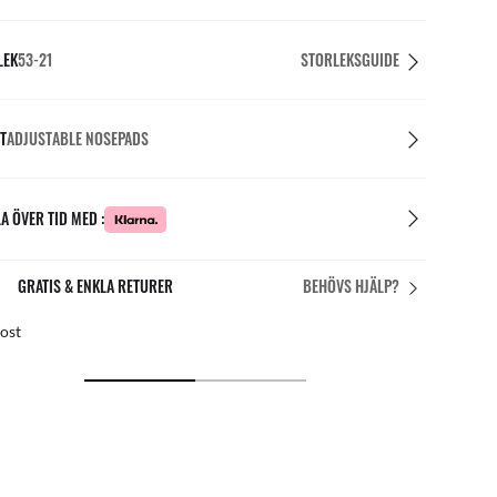
LEK
53-21
STORLEKSGUIDE
T
ADJUSTABLE NOSEPADS
A ÖVER TID MED :
PERFEKT PASSFORM
BEHÖVS HJÄLP?
is personanpassningar