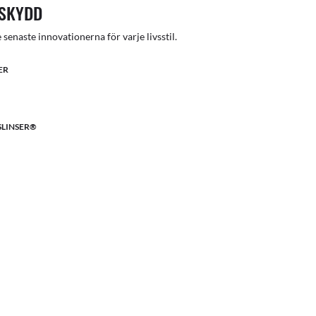
SSKYDD
e senaste innovationerna för varje livsstil.
ER
LINSER®