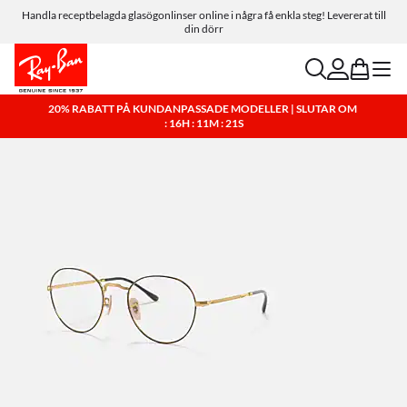
Handla receptbelagda glasögonlinser online i några få enkla steg! Levererat till
din dörr
search
account
bag
menu
20% RABATT PÅ KUNDANPASSADE MODELLER | SLUTAR OM
: 16H : 11M : 21S