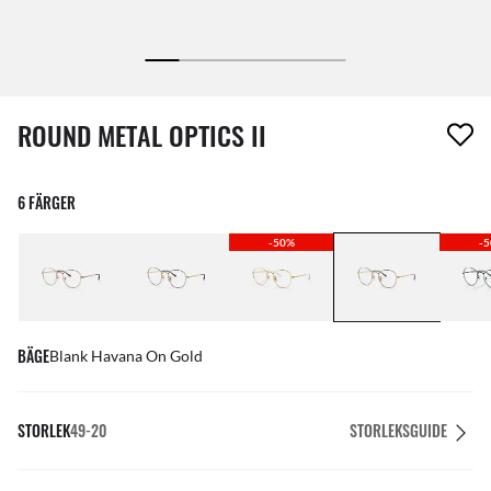
1 artikel har tagits bort från din önskelista
ROUND METAL OPTICS II
6 FÄRGER
-50%
-
BÄGE
Blank Havana On Gold
STORLEK
49-20
STORLEKSGUIDE