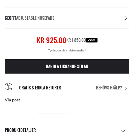
GEOFIT
ADJUSTABLE NOSEPADS
KR 925,00
KR 1 850,00
-50%
Tyvärr, du gick miste om den!
HANDLA LIKNANDE STILAR
GRATIS & ENKLA RETURER
BEHÖVS HJÄLP?
Via post
PRODUKTDETALJER