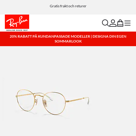
Anpassa dina solglasögon och lägg till en gravyr utan kostnad.
Gratis frakt och returer
search
account
bag
menu
20% RABATT PÅ KUNDANPASSADE MODELLER | DESIGNA DIN EGEN
SOMMARLOOK