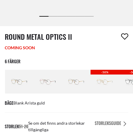
1 artikel har tagits bort från din önskelista
ROUND METAL OPTICS II
COMING SOON
6 FÄRGER
-50%
-
BÄGE
Blank Arista guld
STORLEKSGUIDE
Se om det finns andra storlekar
STORLEK
51-20
tillgängliga