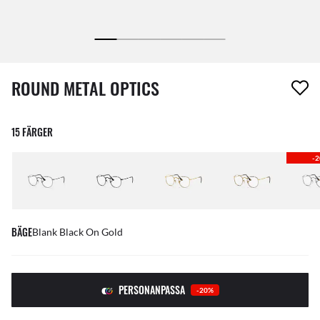
1 artikel har tagits bort från din önskelista
ROUND METAL OPTICS
15 FÄRGER
-
BÄGE
Blank Black On Gold
PERSONANPASSA
-20%