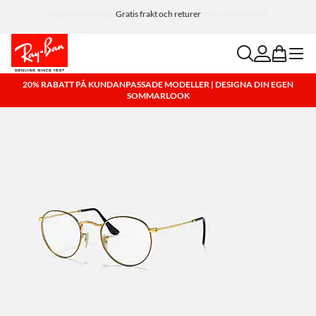
Anpassa dina solglasögon och lägg till en gravyr utan kostnad.
search
account
bag
menu
20% RABATT PÅ KUNDANPASSADE MODELLER | DESIGNA DIN EGEN
SOMMARLOOK