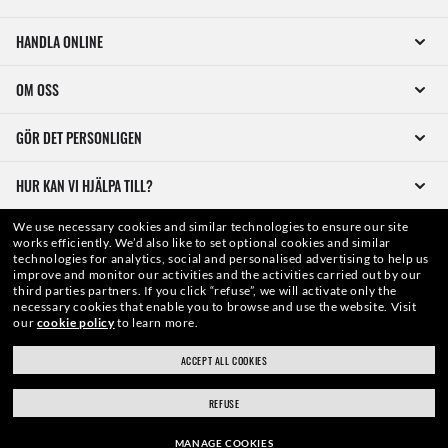
HANDLA ONLINE
OM OSS
GÖR DET PERSONLIGEN
HUR KAN VI HJÄLPA TILL?
We use necessary cookies and similar technologies to ensure our site
works efficiently.
We’d also like to set optional cookies and similar
technologies for analytics, social and personalised advertising to help us
improve and monitor our activities and the activities carried out by our
third parties partners.
If you click “refuse”, we will activate only the
necessary cookies that enable you to browse and use the website.
Visit
our
cookie policy
to learn more.
WebID #
685 164 923
ACCEPT ALL COOKIES
REFUSE
VARNINGAR OCH SÄKERHETSINFORMATION OM PRODUKTER
MANAGE COOKIES