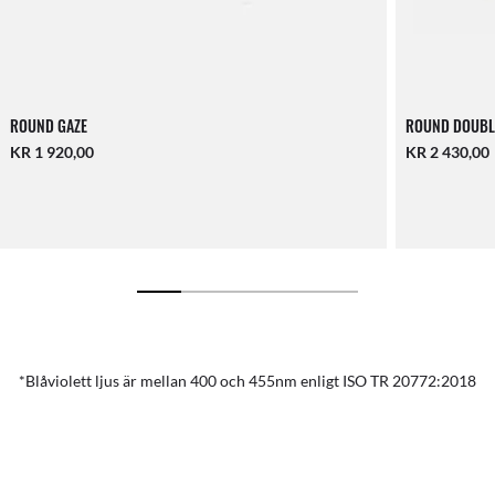
ROUND GAZE
ROUND DOUBL
KR 1 920,00
KR 2 430,00
*Blåviolett ljus är mellan 400 och 455nm enligt ISO TR 20772:2018