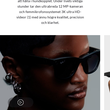
att hålla i hundkopplet. Under livets viktiga
stunder tar den ultrabreda 12 MP-kameran
och femmikrofonssystemet 3K ultra HD-
videor (1) med ännu högre kvalitet, precision
och klarhet.