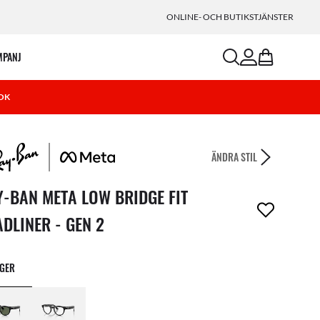
ONLINE- OCH BUTIKSTJÄNSTER
search
account
bag
MPANJ
OK
ÄNDRA STIL
ikel har tagits bort från din önskelista
Y-BAN META LOW BRIDGE FIT
DLINER - GEN 2
RGER