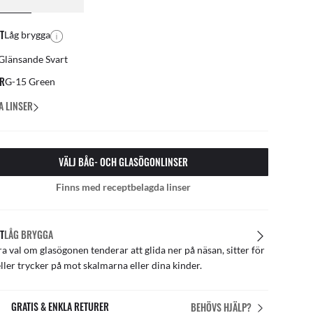
T
Låg brygga
Glänsande Svart
ER
G-15 Green
A LINSER
VÄLJ BÅG- OCH GLASÖGONLINSER
Finns med receptbelagda linser
T
LÅG BRYGGA
ra val om glasögonen tenderar att glida ner på näsan, sitter för
eller trycker på mot skalmarna eller dina kinder.
GRATIS & ENKLA RETURER
BEHÖVS HJÄLP?