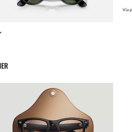
äller in dina smarta glasögon
Via p
NER