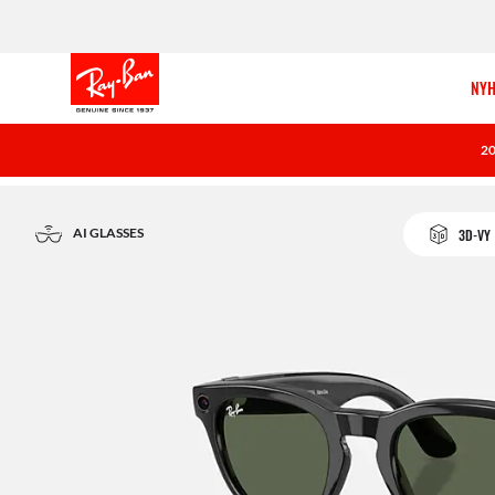
NYH
2
AI GLASSES
3D-VY