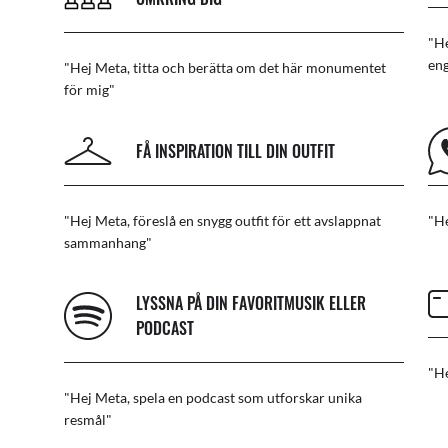
"He
eng
"Hej Meta, titta och berätta om det här monumentet
för mig"
FÅ INSPIRATION TILL DIN OUTFIT
"Hej Meta, föreslå en snygg outfit för ett avslappnat
"He
sammanhang"
LYSSNA PÅ DIN FAVORITMUSIK ELLER
PODCAST
"He
"Hej Meta, spela en podcast som utforskar unika
resmål"