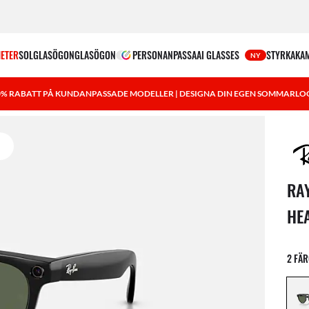
ETER
SOLGLASÖGON
GLASÖGON
PERSONANPASSA
AI GLASSES
STYRKA
KA
NY
0% RABATT PÅ KUNDANPASSADE MODELLER | DESIGNA DIN EGEN SOMMARLO
1 art
RA
HEA
2 FÄ