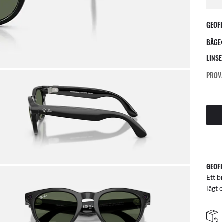
GEOFI
BÄGE
LINS
PROV
GEOFI
Ett b
lågt 
KOM IGÅNG I BUTIK