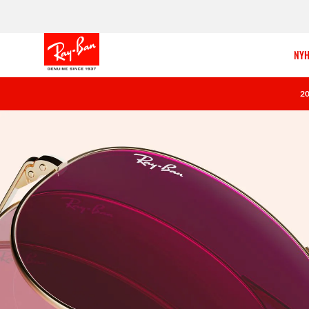
NYH
2