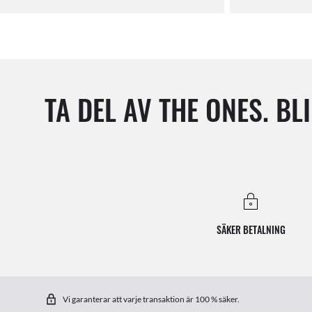
TA DEL AV THE ONES. BLI
SÄKER BETALNING
Vi garanterar att varje transaktion är 100 % säker.