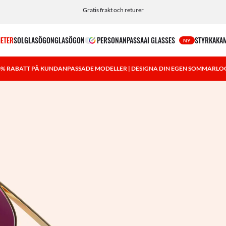
Anpassa dina solglasögon och lägg till en gravyr utan kostnad.
Gratis frakt och returer
ETER
SOLGLASÖGON
GLASÖGON
PERSONANPASSA
AI GLASSES
STYRKA
KA
NY
0% RABATT PÅ KUNDANPASSADE MODELLER | DESIGNA DIN EGEN SOMMARLO