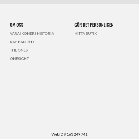
OM OSS
GÖR DET PERSONLIGEN
VÅRA IKONERS HISTORIA
HITTA BUTIK
RAY-BAN RED
THE ONES
ONESIGHT
WebID #
163 249 741