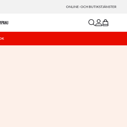
ONLINE- OCH BUTIKSTJÄNSTER
search
account
bag
MPANJ
OK