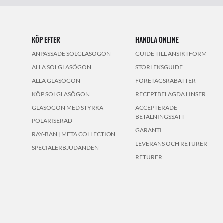
KÖP EFTER
HANDLA ONLINE
ANPASSADE SOLGLASÖGON
GUIDE TILL ANSIKTFORM
ALLA SOLGLASÖGON
STORLEKSGUIDE
ALLA GLASÖGON
FÖRETAGSRABATTER
KÖP SOLGLASÖGON
RECEPTBELAGDA LINSER
GLASÖGON MED STYRKA
ACCEPTERADE
BETALNINGSSÄTT
POLARISERAD
GARANTI
RAY-BAN | META COLLECTION
LEVERANS OCH RETURER
SPECIALERBJUDANDEN
RETURER