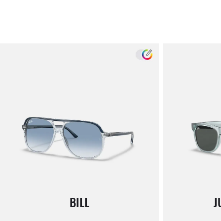
BILL
J