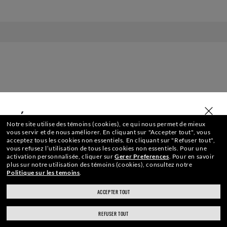
ACCUEIL
|
LUNETTES DE VUE
|
LUNETTES DE VUE CLUBM
SÉLECTIONNER OU SAISIR VOTRE MAGASIN
Notre site utilise des témoins (cookies), ce qui nous permet de mieux
vous servir et de nous améliorer.
En cliquant sur "Accepter tout", vous
acceptez tous les cookies non essentiels.
En cliquant sur "Refuser tout",
vous refusez l’utilisation de tous les cookies non essentiels.
Pour une
REJOIGNEZ LA COMMUNAUTÉ THE
activation personnalisée, cliquer sur
Gerer Preferences
.
Pour en savoir
plus sur notre utilisation des témoins (cookies), consultez notre
Politique sur les temoins
.
ONES ET OBTENEZ UN CADEAU DE
ACCEPTER TOUT
ray-ban.com/canada/fr
ray-ban.com/usa
BIENVENUE.
REFUSER TOUT
Choisir un autre magasin