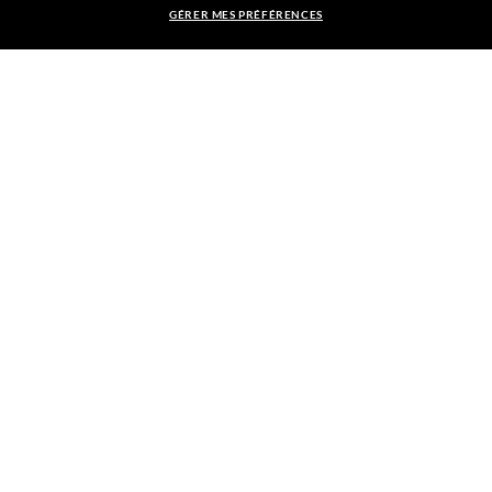
GÉRER MES PRÉFÉRENCES
Adresse Courriel
MONTURE:
$273.00
S'INSCRIRE
SÉLECTIONNEZ LES VERRES
30% OFF
PAIEMENT SÉCURISÉ
ENVOI GRATUIT
RETIREZ EN BOUTIQUE