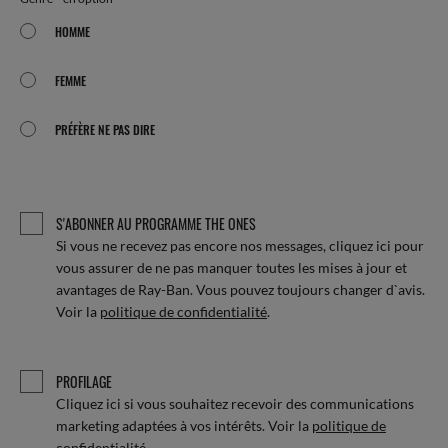
HOMME
Homme
FEMME
Femme
PRÉFÈRE NE PAS DIRE
Préfère
ne
pas
dire
S'ABONNER AU PROGRAMME THE ONES
Si vous ne recevez pas encore nos messages, cliquez ici pour
vous assurer de ne pas manquer toutes les mises à jour et
avantages de Ray-Ban. Vous pouvez toujours changer d`avis.
Voir la
politique de confidentialité
.
PROFILAGE
Cliquez ici si vous souhaitez recevoir des communications
marketing adaptées à vos intérêts. Voir la
politique de
confidentialité
.