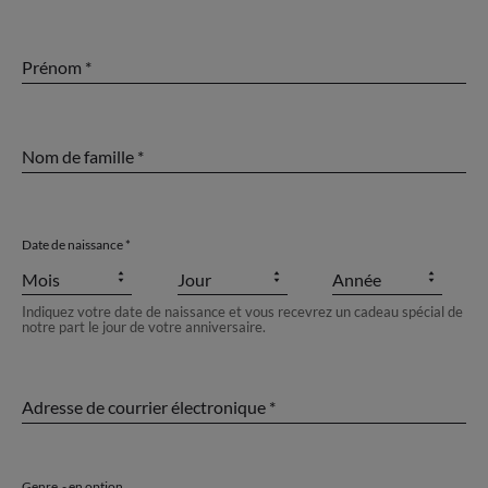
prénom
nom de famille
Date de naissance
my_account.egistration.month_birth
Jour
Année
Mois
Indiquez votre date de naissance et vous recevrez un cadeau spécial de
notre part le jour de votre anniversaire.
Adresse de courrier électronique
Genre
en option