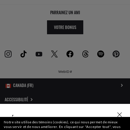
PARRAINEZ UN AMI
VOTRE BONUS
WebID #
ACCESSIBILITÉ
POLITIQUE DE CONFIDENTIALITÉ SUR INTERNET
SÉLECTIONNER OU SAISIR VOTRE MAGASIN
Notre site utilise des témoins (cookies), ce qui nous permet de mieux
CARTE DU SITE
vous servir et de nous améliorer.
En cliquant sur "Accepter tout", vous