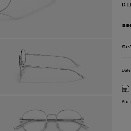
TAILL
GEOFI
PAYEZ
Date 
RETRAIT GRATUIT EN BOUTIQUE
ez en ligne, trouvez votre boutique la plus proche
Profi