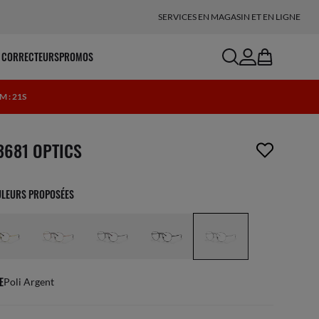
SERVICES EN MAGASIN ET EN LIGNE
search
account
bag
 CORRECTEURS
PROMOS
8M : 20S
icle a été retiré de votre liste de souhaits
3681 OPTICS
ULEURS PROPOSÉES
E
Poli Argent