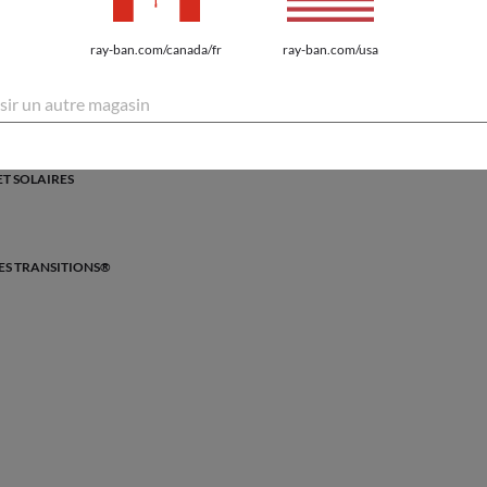
ray-ban.com/canada/fr
ray-ban.com/usa
 LUMIÈRE AVANCÉE
sir un autre magasin
à la lumière présente les dernières innovations
 de vie.
ET SOLAIRES
ES TRANSITIONS®