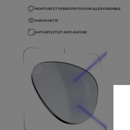
MONTURE ET VERRES FAITS POUR ALLER ENSEMBLE
VISION NETTE
ANTI-REFLETS ET ANTI-RAYURE