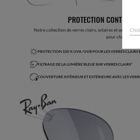
PROTECTION CONTRE LA
Choi
Notre collection de verres clairs, solaires et sensibles 
pour chaque style
PROTECTION 100 % UVA /UVB POUR LES VERRES CLAIRS 
FILTRAGE DE LA LUMIÈRE BLEUE SUR VERRES CLAIRS*
COUVERTURE INTÉRIEUR ET EXTÉRIEURE AVEC LES VERR