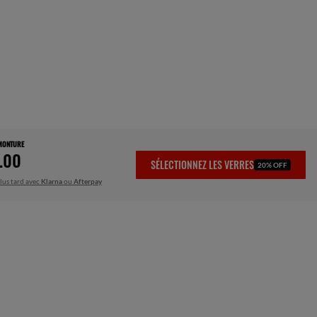
 MONTURE
.00
SÉLECTIONNEZ LES VERRES
20% OFF
lus tard avec
Klarna
ou
Afterpay