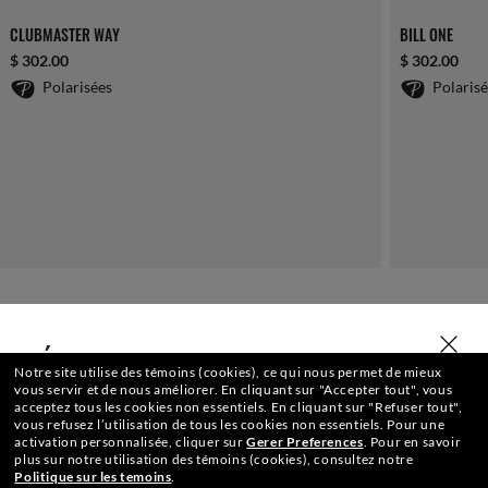
CLUBMASTER WAY
BILL ONE
$ 302.00
$ 302.00
Polarisées
Polaris
SÉLECTIONNER OU SAISIR VOTRE MAGASIN
Notre site utilise des témoins (cookies), ce qui nous permet de mieux
vous servir et de nous améliorer.
En cliquant sur "Accepter tout", vous
acceptez tous les cookies non essentiels.
En cliquant sur "Refuser tout",
vous refusez l’utilisation de tous les cookies non essentiels.
Pour une
activation personnalisée, cliquer sur
Gerer Preferences
.
Pour en savoir
plus sur notre utilisation des témoins (cookies), consultez notre
Politique sur les temoins
.