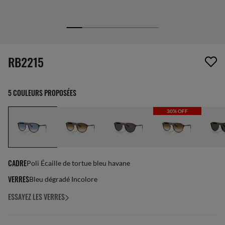
1 article a été retiré de votre liste de souhaits
RB2215
5 COULEURS PROPOSÉES
30% OFF
CADRE
Poli Écaille de tortue bleu havane
VERRES
Bleu dégradé Incolore
ESSAYEZ LES VERRES