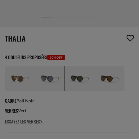
1 article a été retiré de votre liste de souhaits
THALIA
4 COULEURS PROPOSÉES
50% OFF
CADRE
Poli Noir
VERRES
Vert
ESSAYEZ LES VERRES