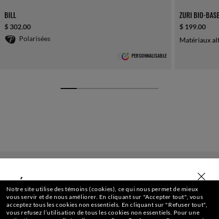
BILL
ZURI BIO-BAS
$ 302.00
$ 199.00
Polarisées
Matériaux al
PERSONNALISABLE
SÉLECTIONNER OU SAISIR VOTRE MAGASIN
Notre site utilise des témoins (cookies), ce qui nous permet de mieux
vous servir et de nous améliorer.
En cliquant sur "Accepter tout", vous
acceptez tous les cookies non essentiels.
En cliquant sur "Refuser tout",
vous refusez l’utilisation de tous les cookies non essentiels.
Pour une