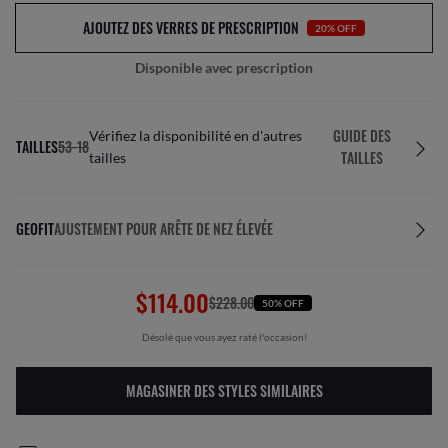
AJOUTEZ DES VERRES DE PRESCRIPTION
20% OFF
Disponible avec prescription
GUIDE DES
Vérifiez la disponibilité en d'autres
TAILLES
53-18
TAILLES
tailles
GEOFIT
AJUSTEMENT POUR ARÊTE DE NEZ ÉLEVÉE
$114.00
$228.00
50% OFF
Désolé que vous ayez raté l'occasion!
MAGASINER DES STYLES SIMILAIRES