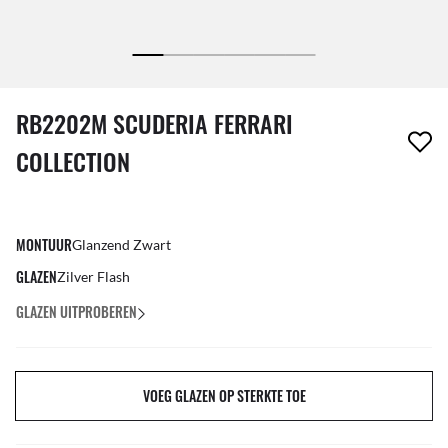
1 item is uit je verlanglijst verwijderd
RB2202M SCUDERIA FERRARI
COLLECTION
MONTUUR
Glanzend Zwart
GLAZEN
Zilver Flash
GLAZEN UITPROBEREN
VOEG GLAZEN OP STERKTE TOE