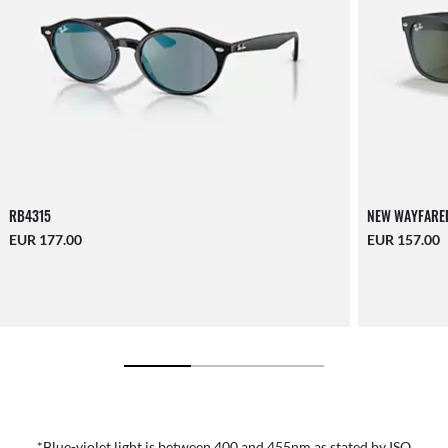
RB4315
NEW WAYFARE
EUR 177.00
EUR 157.00
*Blue-violet light is between 400 and 455nm as stated by ISO