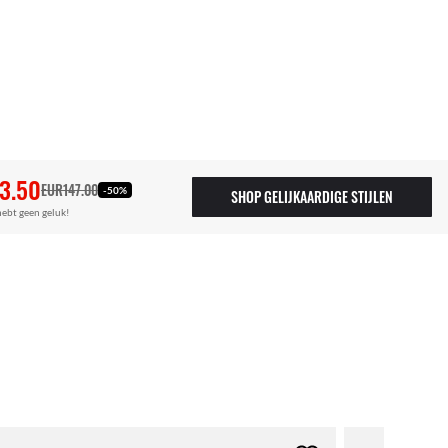
3.50
EUR147.00
-50%
SHOP GELIJKAARDIGE STIJLEN
hebt geen geluk!