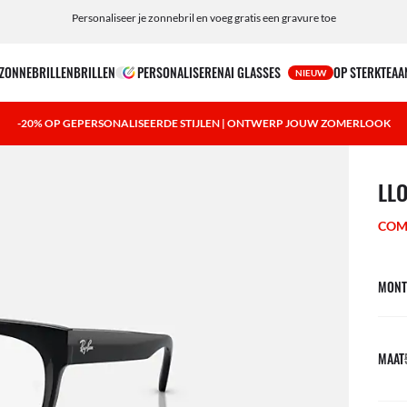
Personaliseer je zonnebril en voeg gratis een gravure toe
ZONNEBRILLEN
BRILLEN
PERSONALISEREN
AI GLASSES
OP STERKTE
AA
NIEUW
-20% OP GEPERSONALISEERDE STIJLEN | ONTWERP JOUW ZOMERLOOK
1 ite
LL
COM
MONT
MAAT