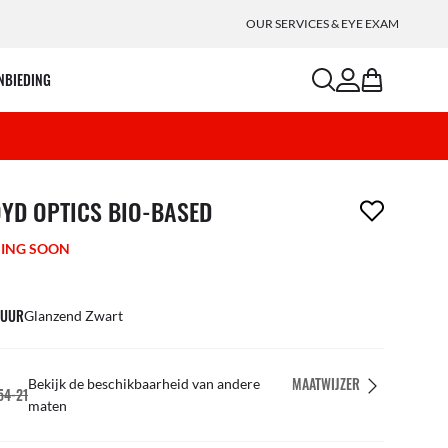
OUR SERVICES & EYE EXAM
search
account
bag
NBIEDING
m is uit je verlanglijst verwijderd
OYD OPTICS BIO-BASED
ING SOON
UUR
Glanzend Zwart
MAATWIJZER
Bekijk de beschikbaarheid van andere
54-21
maten