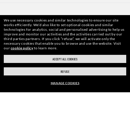
We use necessary cookies and similar technologies to ensure our site
works efficiently.
We’d also like to set optional cookies and similar
technologies for analytics, social and personalised advertising to help us
improve and monitor our activities and the activities carried out by our
third parties partners.
If you click “refuse”, we will activate only the
WebID #
850 947 938
necessary cookies that enable you to browse and use the website.
Visit
our
cookie policy
to learn more.
ACCEPT ALL COOKIES
WAARSCHUWINGEN EN VEILIGHEIDSINFORMATIE OVER PRODUCTEN
REFUSE
BELEID INZAKE GEGEVENSBESCHERMING
MANAGE COOKIES
SITEMAP
MONTUUR:
WETTELIJK
EUR169.00
BRILLENGLAZEN SELECTEREN
De foto's en afbeeldingen op deze website dienen uitsluitend ter illustratie.