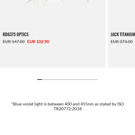
RB6375 OPTICS
JACK TITANIU
EUR 147.00
EUR 102.90
EUR 373.00
*Blue-violet light is between 400 and 455nm as stated by ISO
TR20772:2018