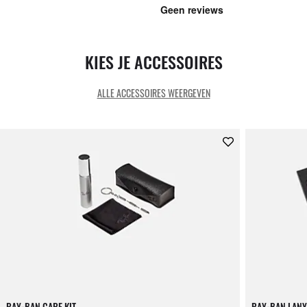
KIES JE ACCESSOIRES
ALLE ACCESSOIRES WEERGEVEN
RAY-BAN CARE KIT
RAY-BAN LANY