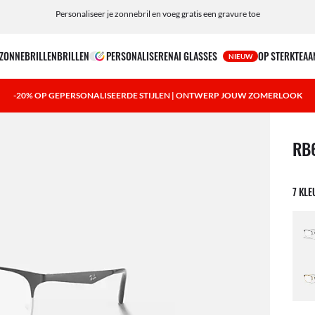
Personaliseer je zonnebril en voeg gratis een gravure toe
ZONNEBRILLEN
BRILLEN
PERSONALISEREN
AI GLASSES
OP STERKTE
AA
NIEUW
-20% OP GEPERSONALISEERDE STIJLEN | ONTWERP JOUW ZOMERLOOK
1 ite
RB
7 KL