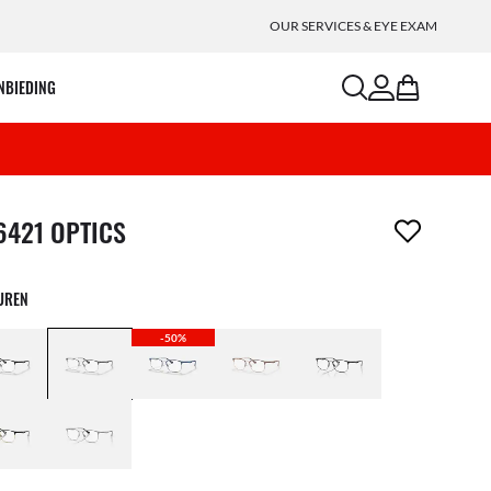
OUR SERVICES & EYE EXAM
search
account
bag
NBIEDING
m is uit je verlanglijst verwijderd
6421 OPTICS
EUREN
-50%