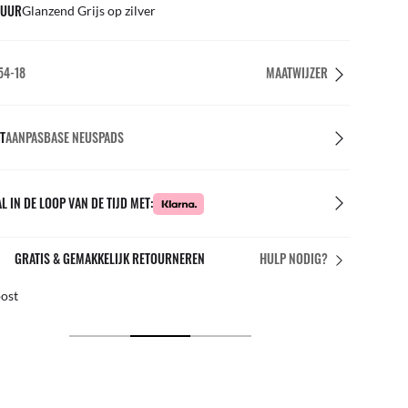
UUR
Glanzend Grijs op zilver
54-18
MAATWIJZER
T
AANPASBASE NEUSPADS
L IN DE LOOP VAN DE TIJD MET:
GRATIS & GEMAKKELIJK RETOURNEREN
HULP NODIG?
post
Grati