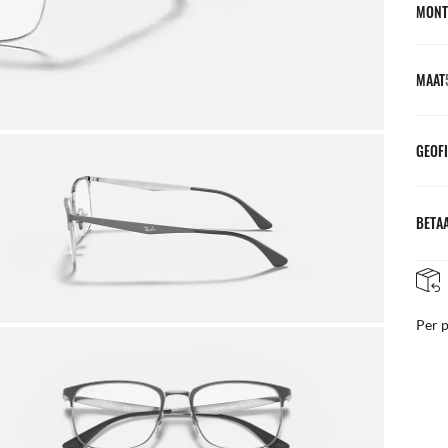
MONT
MAAT
GEOFI
BETAA
NAZORG IN DE WINKEL
teer van ons team van experts
Per 