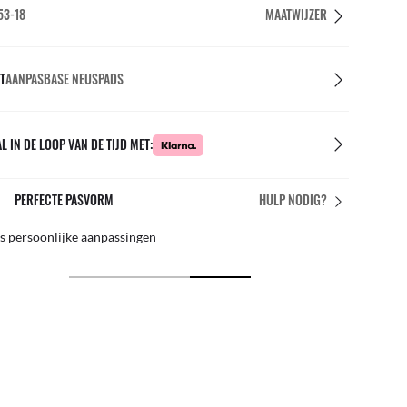
53-18
MAATWIJZER
T
AANPASBASE NEUSPADS
L IN DE LOOP VAN DE TIJD MET:
NAZORG IN DE WINKEL
HULP NODIG?
teer van ons team van experts
Per 