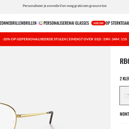
Personaliseer je zonnebril en voeg gratis een gravure toe
ZONNEBRILLEN
BRILLEN
PERSONALISEREN
AI GLASSES
OP STERKTE
AA
NIEUW
-20% OP GEPERSONALISEERDE STIJLEN | EINDIGT OVER
01D : 19H : 34M : 10S
1 ite
RB
2 KL
MONT