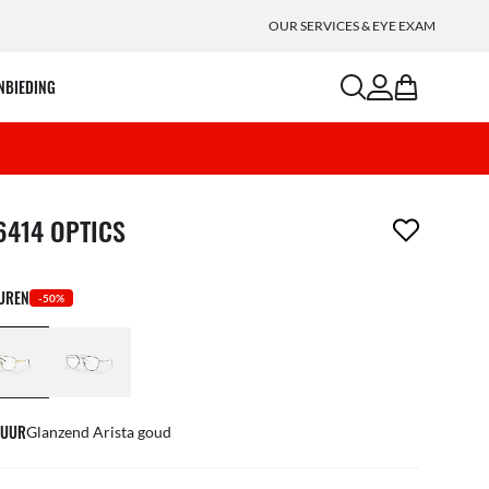
OUR SERVICES & EYE EXAM
search
account
bag
NBIEDING
m is uit je verlanglijst verwijderd
6414 OPTICS
EUREN
-50%
UUR
Glanzend Arista goud