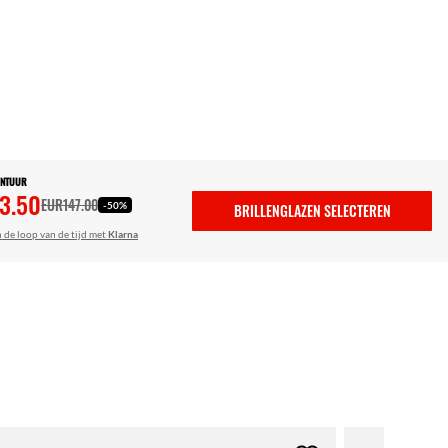
ONTUUR
3.50
EUR147.00
-50%
BRILLENGLAZEN SELECTEREN
n de loop van de tijd met
Klarna