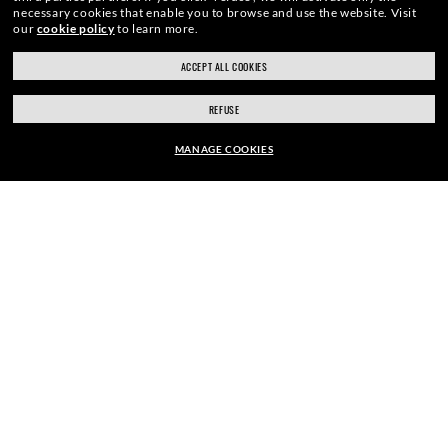
necessary cookies that enable you to browse and use the website.
Visit
our
cookie policy
to learn more.
PROFITEER VAN THE ONES. WORD
ACCEPT ALL COOKIES
ONE OF US.
REFUSE
MANAGE COOKIES
E-Mail Address
MONTUUR:
EUR169.00
JE AANMELDEN
BRILLENGLAZEN SELECTEREN
VEILIG AFREKENEN