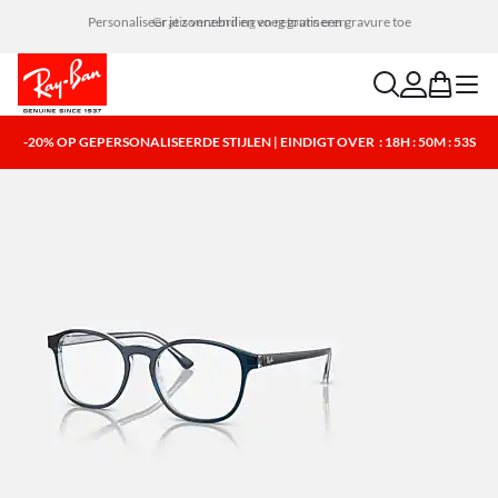
Personaliseer je zonnebril en voeg gratis een gravure toe
search
account
bag
menu
-20% OP GEPERSONALISEERDE STIJLEN | EINDIGT OVER
: 18H : 50M : 53S