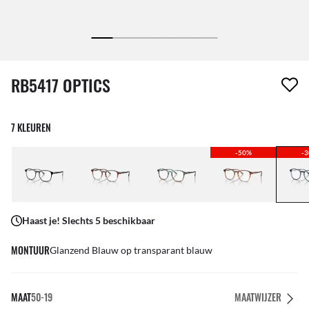
1 item is uit je verlanglijst verwijderd
RB5417 OPTICS
7 KLEUREN
-50%
-
Haast je! Slechts 5 beschikbaar
MONTUUR
Glanzend Blauw op transparant blauw
MAAT
50-19
MAATWIJZER