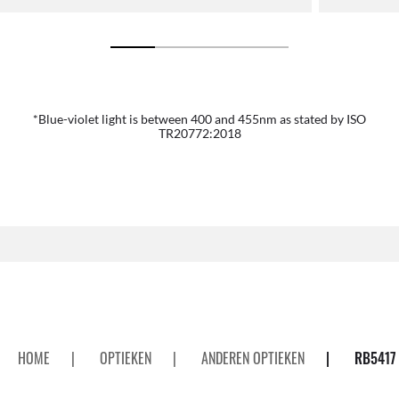
*Blue-violet light is between 400 and 455nm as stated by ISO
TR20772:2018
HOME
|
OPTIEKEN
|
ANDEREN OPTIEKEN
|
RB5417