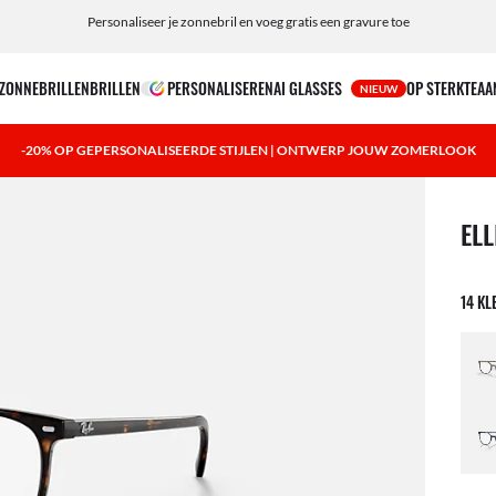
Personaliseer je zonnebril en voeg gratis een gravure toe
ZONNEBRILLEN
BRILLEN
PERSONALISEREN
AI GLASSES
OP STERKTE
AA
NIEUW
-20% OP GEPERSONALISEERDE STIJLEN | ONTWERP JOUW ZOMERLOOK
1 ite
ELL
14 KL