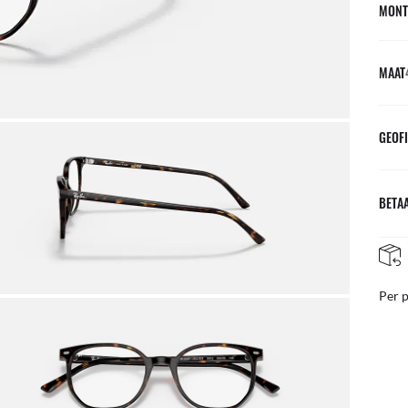
MONT
MAAT
GEOFI
BETAA
NAZORG IN DE WINKEL
teer van ons team van experts
Per 