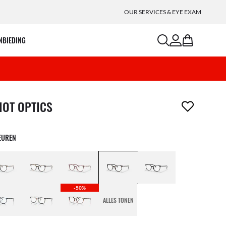
OUR SERVICES & EYE EXAM
search
account
bag
NBIEDING
m is uit je verlanglijst verwijderd
IOT OPTICS
EUREN
-50%
ALLES TONEN