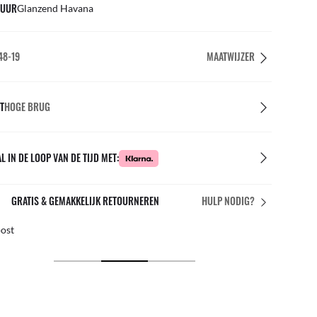
UUR
Glanzend Havana
48-19
MAATWIJZER
T
HOGE BRUG
L IN DE LOOP VAN DE TIJD MET:
GRATIS & GEMAKKELIJK RETOURNEREN
HULP NODIG?
post
Grati