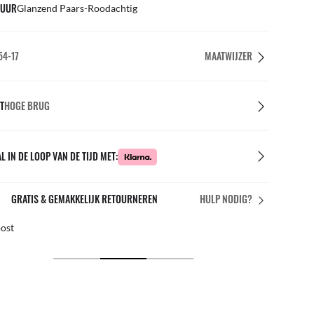
UUR
Glanzend Paars-Roodachtig
54-17
MAATWIJZER
T
HOGE BRUG
L IN DE LOOP VAN DE TIJD MET:
GRATIS & GEMAKKELIJK RETOURNEREN
HULP NODIG?
post
Grati