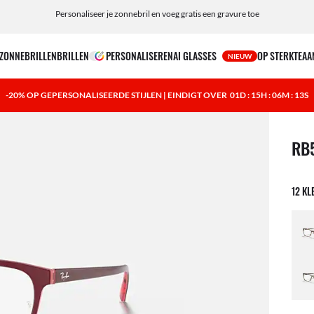
Personaliseer je zonnebril en voeg gratis een gravure toe
ZONNEBRILLEN
BRILLEN
PERSONALISEREN
AI GLASSES
OP STERKTE
AA
NIEUW
-20% OP GEPERSONALISEERDE STIJLEN | EINDIGT OVER
01D : 15H : 06M : 12S
1 ite
RB
12 KL