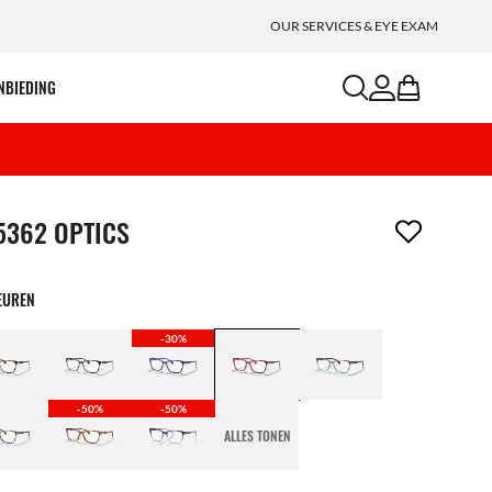
OUR SERVICES & EYE EXAM
search
account
bag
NBIEDING
m is uit je verlanglijst verwijderd
5362 OPTICS
EUREN
-30%
-50%
-50%
ALLES TONEN