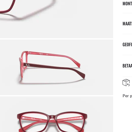
MONT
MAAT
GEOFI
BETAA
NAZORG IN DE WINKEL
teer van ons team van experts
Per 