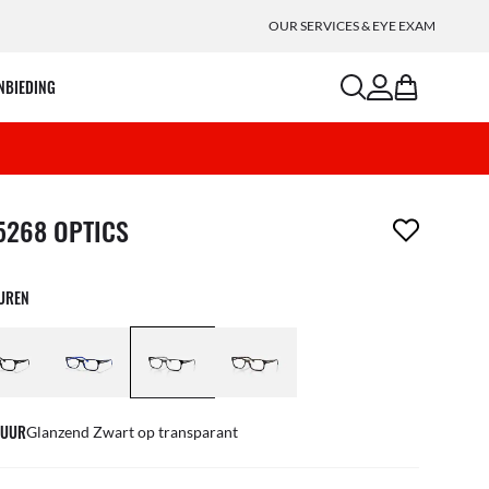
OUR SERVICES & EYE EXAM
search
account
bag
NBIEDING
m is uit je verlanglijst verwijderd
5268 OPTICS
EUREN
UUR
Glanzend Zwart op transparant