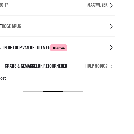
50-17
MAATWIJZER
T
HOGE BRUG
L IN DE LOOP VAN DE TIJD MET:
GRATIS & GEMAKKELIJK RETOURNEREN
HULP NODIG?
post
Grati