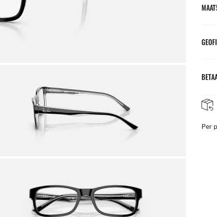
MAAT
GEOFI
BETAA
NAZORG IN DE WINKEL
teer van ons team van experts
Per 