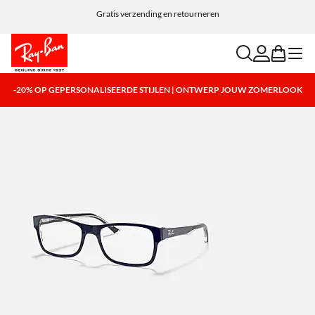
Personaliseer je zonnebril en voeg gratis een gravure toe
Gratis verzending en retourneren
search
account
bag
menu
-20% OP GEPERSONALISEERDE STIJLEN | ONTWERP JOUW ZOMERLOOK