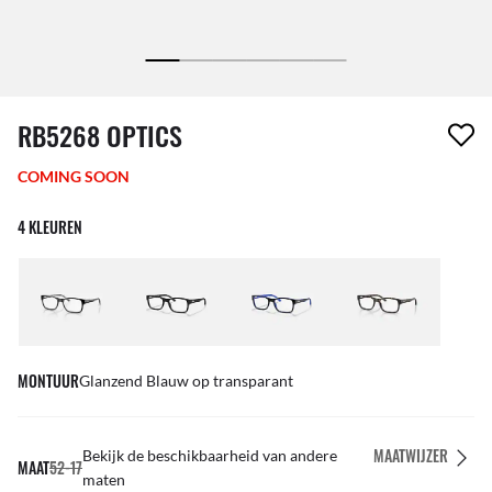
1 item is uit je verlanglijst verwijderd
RB5268 OPTICS
COMING SOON
4 KLEUREN
MONTUUR
Glanzend Blauw op transparant
MAATWIJZER
Bekijk de beschikbaarheid van andere
MAAT
52-17
maten