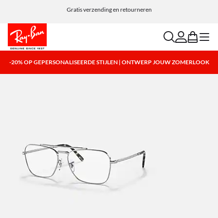
Personaliseer je zonnebril en voeg gratis een gravure toe
Gratis verzending en retourneren
search
account
bag
menu
-20% OP GEPERSONALISEERDE STIJLEN | ONTWERP JOUW ZOMERLOOK