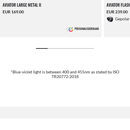
AVIATOR LARGE METAL II
AVIATOR FLAS
EUR 169.00
EUR 239.00
Gepolar
PERSONALISEERBAAR
*Blue-violet light is between 400 and 455nm as stated by ISO
TR20772:2018