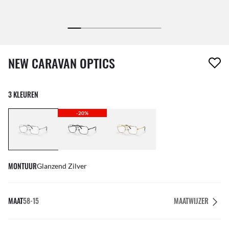
1 item is uit je verlanglijst verwijderd
NEW CARAVAN OPTICS
3 KLEUREN
-20%
MONTUUR
Glanzend Zilver
MAAT
58-15
MAATWIJZER