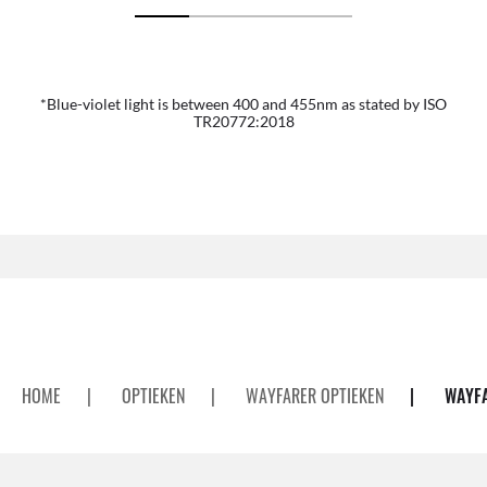
*Blue-violet light is between 400 and 455nm as stated by ISO
TR20772:2018
HOME
|
OPTIEKEN
|
WAYFARER OPTIEKEN
|
WAYFA