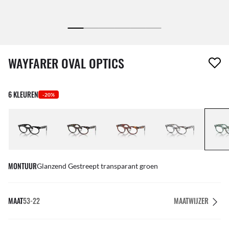
1 item is uit je verlanglijst verwijderd
WAYFARER OVAL OPTICS
6 KLEUREN
-20%
MONTUUR
Glanzend Gestreept transparant groen
MAAT
53-22
MAATWIJZER