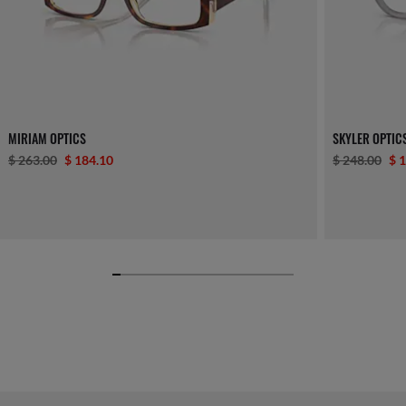
MIRIAM OPTICS
SKYLER OPTIC
$ 263.00
$ 184.10
$ 248.00
$ 