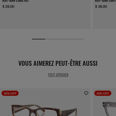
RAY-BAN CARE KIT
RAY-BAN LANY
$ 28.00
$ 38.00
VOUS AIMEREZ PEUT-ÊTRE AUSSI
TOUT AFFICHER
30% OFF
30% OFF