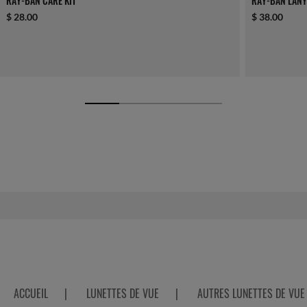
RAY-BAN CARE KIT
RAY-BAN LANY
$ 28.00
$ 38.00
ACCUEIL
|
LUNETTES DE VUE
|
AUTRES LUNETTES DE VUE