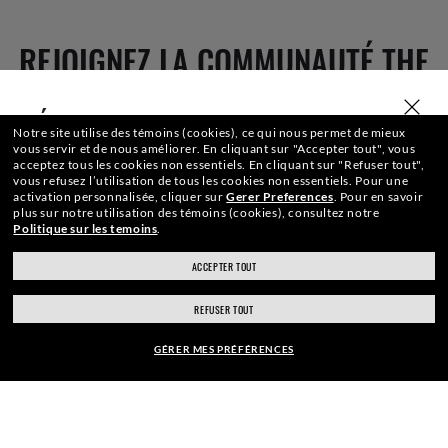
REJOIGNEZ LA COMMUNAUTÉ THE
ONES ET OBTENEZ UN CADEAU DE
SÉLECTIONNER OU SAISIR VOTRE MAGASIN
Notre site utilise des témoins (cookies), ce qui nous permet de mieux
BIENVENUE.
vous servir et de nous améliorer.
En cliquant sur "Accepter tout", vous
acceptez tous les cookies non essentiels.
En cliquant sur "Refuser tout",
vous refusez l’utilisation de tous les cookies non essentiels.
Pour une
activation personnalisée, cliquer sur
Gerer Preferences
.
Pour en savoir
plus sur notre utilisation des témoins (cookies), consultez notre
Politique sur les temoins
.
Adresse Courriel
ACCEPTER TOUT
ray-ban.com/canada/fr
ray-ban.com/usa
REFUSER TOUT
S'INSCRIRE
Choisir un autre magasin
GÉRER MES PRÉFÉRENCES
MONTURE:
PAIEMENT SÉCURISÉ