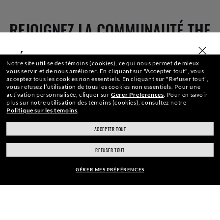
REJOIGNEZ LA COMMUNAUTÉ THE
ONES ET OBTENEZ UN CADEAU DE
SÉLECTIONNER OU SAISIR VOTRE MAGASIN
Notre site utilise des témoins (cookies), ce qui nous permet de mieux
vous servir et de nous améliorer.
En cliquant sur "Accepter tout", vous
BIENVENUE.
acceptez tous les cookies non essentiels.
En cliquant sur "Refuser tout",
vous refusez l’utilisation de tous les cookies non essentiels.
Pour une
activation personnalisée, cliquer sur
Gerer Preferences
.
Pour en savoir
plus sur notre utilisation des témoins (cookies), consultez notre
Politique sur les temoins
.
Adresse Courriel
ACCEPTER TOUT
ray-ban.com/canada/fr
ray-ban.com/usa
REFUSER TOUT
S'INSCRIRE
Choisir un autre magasin
GÉRER MES PRÉFÉRENCES
MONTURE:
$273.00
PAIEMENT SÉCURISÉ