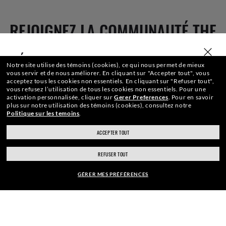
REJOIGNEZ LA COMMUNAUTÉ THE
ONES ET OBTENEZ UN CADEAU DE
SÉLECTIONNER OU SAISIR VOTRE MAGASIN
Notre site utilise des témoins (cookies), ce qui nous permet de mieux
vous servir et de nous améliorer.
En cliquant sur "Accepter tout", vous
BIENVENUE.
acceptez tous les cookies non essentiels.
En cliquant sur "Refuser tout",
vous refusez l’utilisation de tous les cookies non essentiels.
Pour une
activation personnalisée, cliquer sur
Gerer Preferences
.
Pour en savoir
plus sur notre utilisation des témoins (cookies), consultez notre
Politique sur les temoins
.
Adresse Courriel
ACCEPTER TOUT
ray-ban.com/canada/fr
ray-ban.com/usa
REFUSER TOUT
S'INSCRIRE
Choisir un autre magasin
GÉRER MES PRÉFÉRENCES
MONTURE:
$346.00
PAIEMENT SÉCURISÉ