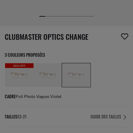
1 article a été retiré de votre liste de souhaits
CLUBMASTER OPTICS CHANGE
3 COULEURS PROPOSÉES
30% OFF
CADRE
Poli Photo Vagues Violet
TAILLES
53-21
GUIDE DES TAILLES