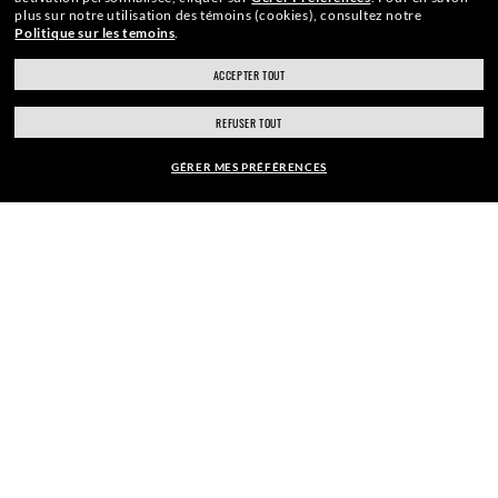
plus sur notre utilisation des témoins (cookies), consultez notre
Politique sur les temoins
.
WebID #
490 109 410
ACCEPTER TOUT
ray-ban.com/canada/fr
ray-ban.com/usa
REFUSER TOUT
Choisir un autre magasin
ACCESSIBILITÉ
GÉRER MES PRÉFÉRENCES
POLITIQUE DE CONFIDENTIALITÉ SUR INTERNET
MAGASINER DES STYLES SIMILAIRES
CARTE DU SITE
CONDITIONS GÉNÉRALES D’UTILISATION
Les photos et images présentes sur ce site internet sont publiées à des fins
d’illustration. Aucune qualité oucaractéristique des produits décrits ne pourra
être déduite de ces images. Certaines activités entreprises par Luxottica Group
S.p.A. pourront être autorisées par le Brevet américain N° 6.624.843.
Tous
contenus ©2026 Luxottica Group S.p.A.
- Tous droits réservés.
Autres sites du Groupe