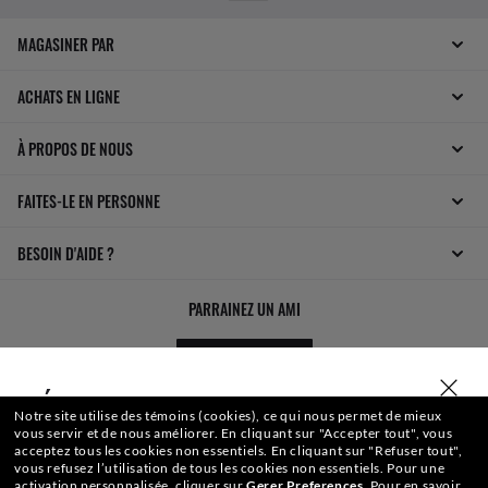
MAGASINER PAR
ACHATS EN LIGNE
À PROPOS DE NOUS
FAITES-LE EN PERSONNE
BESOIN D'AIDE ?
PARRAINEZ UN AMI
VOTRE BONUS
SÉLECTIONNER OU SAISIR VOTRE MAGASIN
Notre site utilise des témoins (cookies), ce qui nous permet de mieux
vous servir et de nous améliorer.
En cliquant sur "Accepter tout", vous
acceptez tous les cookies non essentiels.
En cliquant sur "Refuser tout",
vous refusez l’utilisation de tous les cookies non essentiels.
Pour une
activation personnalisée, cliquer sur
Gerer Preferences
.
Pour en savoir