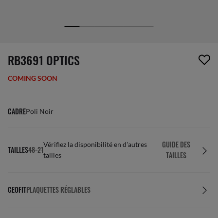
1 article a été retiré de votre liste de souhaits
RB3691 OPTICS
COMING SOON
CADRE
Poli Noir
GUIDE DES
Vérifiez la disponibilité en d'autres
TAILLES
48-21
TAILLES
tailles
GEOFIT
PLAQUETTES RÉGLABLES