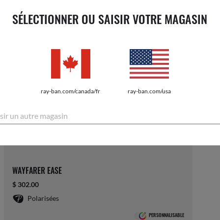
TOUT AFFICHER
SÉLECTIONNER OU SAISIR VOTRE MAGASIN
ray-ban.com/canada/fr
ray-ban.com/usa
sir un autre magasin
WAYFARER EASE
$ 302.00
Polarisées
PERSONNALISABLE