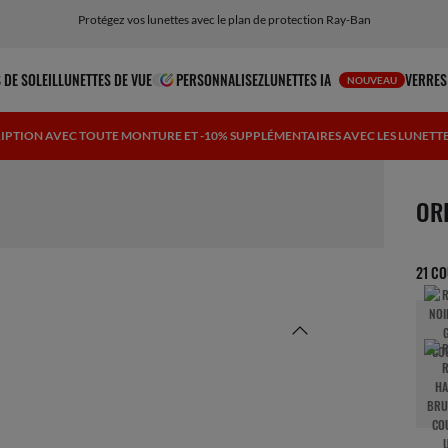
Protégez vos lunettes avec le plan de protection Ray-Ban
Livraison et retours gratuits, lunettes IA incluses
 DE SOLEIL
LUNETTES DE VUE
PERSONNALISEZ
LUNETTES IA
VERRES
NOUVEAU
CRIPTION AVEC TOUTE MONTURE ET -10% SUPPLÉMENTAIRES AVEC LES LUNETT
1 art
OR
21 C