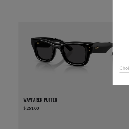
Choi
WAYFARER PUFFER
$ 251.00