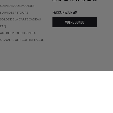
SUIVI DES COMMANDES
PARRAINEZ UN AMI
SUIVI DES RETOURS
SOLDE DE LA CARTE CADEAU
VOTRE BONUS
FAQ
AUTRES PRODUITS META
SIGNALER UNE CONTREFAÇON
ONDITIONS GÉNÉRALES D’UTILISATION