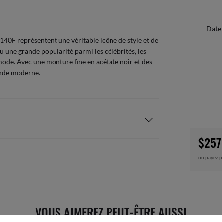
Date 
140F représentent une véritable icône de style et de
u une grande popularité parmi les célébrités, les
 mode. Avec une monture fine en acétate noir et des
ende moderne.
$257
ou payez p
VOUS AIMEREZ PEUT-ÊTRE AUSSI