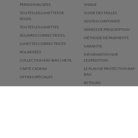
PERSONNALISÉES
VISAGE
TOUTES LES LUNETTES DE
GUIDE DES TAILLES
SOLEIL
VENTES CORPORATE
TOUTES LES LUNETTES
VERRES DE PRESCRIPTION
SOLAIRES CORRECTRICES
MÉTHODE DE PAIEMENTS
LUNETTES CORRECTRICES
GARANTIE
POLARISÉES
INFORMATION SUR
COLLECTION RAY-BAN | META
L'EXPÉDITION
CARTE CADEAU
LE PLAN DE PROTECTION RAY-
BAN
OFFRES SPÉCIALES
RETOURS
CANADA (FR)
Vous livrez à: