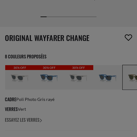
1 article a été retiré de votre liste de souhaits
ORIGINAL WAYFARER CHANGE
8 COULEURS PROPOSÉES
30% OFF
30% OFF
30% OFF
CADRE
Poli Photo Gris rayé
VERRES
Vert
ESSAYEZ LES VERRES