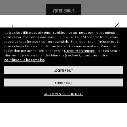
VOTRE BONUS
SÉLECTIONNER OU SAISIR VOTRE MAGASIN
Notre site utilise des témoins (cookies), ce qui nous permet de mieux
vous servir et de nous améliorer.
En cliquant sur "Accepter tout", vous
acceptez tous les cookies non essentiels.
En cliquant sur "Refuser tout",
vous refusez l’utilisation de tous les cookies non essentiels.
Pour une
activation personnalisée, cliquer sur
Gerer Preferences
.
Pour en savoir
WebID #
362 886 111
plus sur notre utilisation des témoins (cookies), consultez notre
Politique sur les temoins
.
ACCEPTER TOUT
ray-ban.com/canada/fr
ray-ban.com/usa
ACCESSIBILITÉ
REFUSER TOUT
Choisir un autre magasin
POLITIQUE DE CONFIDENTIALITÉ SUR INTERNET
GÉRER MES PRÉFÉRENCES
$309.00
CARTE DU SITE
AJOUTER AU PANIER
CONDITIONS GÉNÉRALES D’UTILISATION