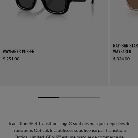
RAY-BAN STAR
WAYFARER PUFFER
WAYFARER
$ 251.00
$ 324.00
Transitions® et Transitions logo® sont des marques déposées de
Transitions Optical, Inc. utilisées sous license par Transitions
Optical Limited. GEN S™ est une marque de commerce de