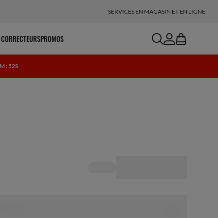
SERVICES EN MAGASIN ET EN LIGNE
search
account
bag
 CORRECTEURS
PROMOS
4M : 51S