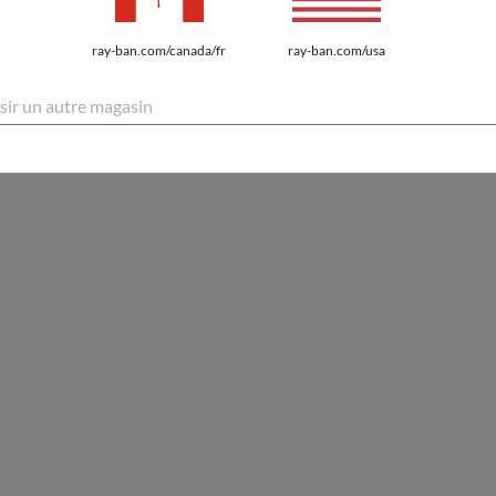
ray-ban.com/canada/fr
ray-ban.com/usa
sir un autre magasin