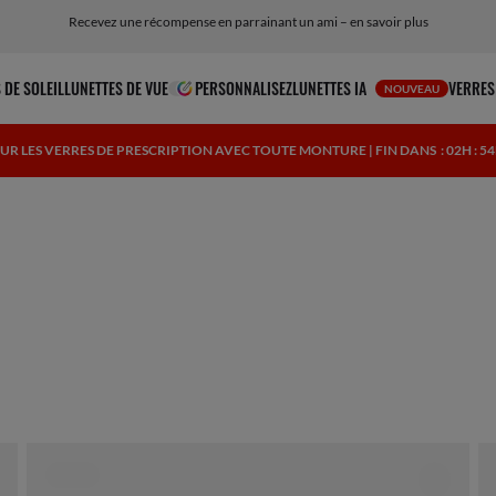
Recevez une récompense en parrainant un ami – en savoir plus
Livraison et retours gratuits, lunettes IA incluses
 DE SOLEIL
LUNETTES DE VUE
PERSONNALISEZ
LUNETTES IA
VERRES
NOUVEAU
SUR LES VERRES DE PRESCRIPTION AVEC TOUTE MONTURE | FIN DANS
: 02H : 5