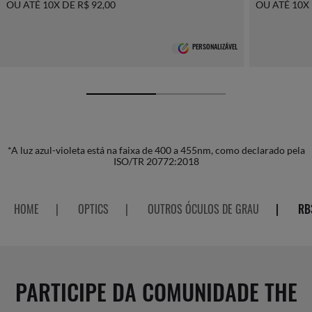
OU ATÉ 10X DE R$ 92,00
OU ATÉ 10X 
PERSONALIZÁVEL
*A luz azul-violeta está na faixa de 400 a 455nm, como declarado pela
ISO/TR 20772:2018
HOME
|
OPTICS
|
OUTROS ÓCULOS DE GRAU
|
RB
PARTICIPE DA COMUNIDADE THE