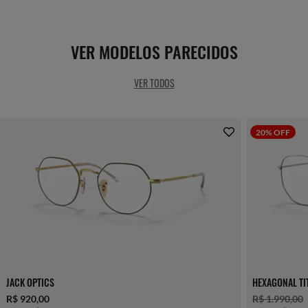
VER MODELOS PARECIDOS
VER TODOS
20% OFF
JACK OPTICS
HEXAGONAL TI
R$ 920,00
R$ 1.990,00