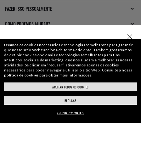
FAZER ISSO PESSOALMENTE
COMO PODEMOS AJUDAR?
SELECIONE OU DIGITE SUA LOJA
INDIQUE UM AMIGO
Usamos os cookies necessários e tecnologias semelhantes para garantir
que nosso sítio Web funciona de forma eficiente.
Também gostaríamos
GARANTA R$ 50 OFF
de definir cookies opcionais e tecnologias semelhantes para fins
analíticos, sociais e de marketing, que nos ajudam a melhorar as nossas
atividades.
Se clicar em “recusar”, ativaremos apenas os cookies
necessários para poder navegar e utilizar o sítio Web.
Consulte a nossa
política de cookies
para obter mais informações.
ACEITAR TODOS OS COOKIES
ray-ban.com/brazil
ray-ban.com/usa
RECUSAR
Escolha uma loja diferente
WebID #
665 971 750
GERIR COOKIES
AVISE-ME QUANDO DISPONÍVEL
AVISO DE PRIVACIDADE