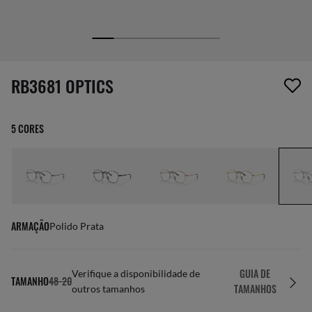
1 item foi removido da sua lista de desejos
RB3681 OPTICS
5 CORES
ARMAÇÃO
Polido Prata
GUIA DE
Verifique a disponibilidade de
TAMANHO
48-20
TAMANHOS
outros tamanhos