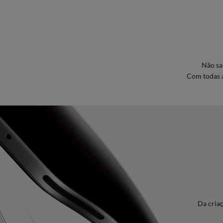
Não sa
Com todas a
Da cria