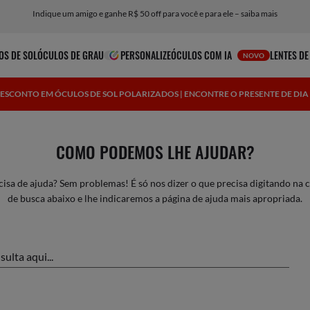
Indique um amigo e ganhe R$ 50 off para você e para ele – saiba mais
OS DE SOL
ÓCULOS DE GRAU
PERSONALIZE
ÓCULOS COM IA
LENTES DE
NOVO
DESCONTO EM ÓCULOS DE SOL POLARIZADOS | ENCONTRE O PRESENTE DE DIA 
COMO PODEMOS LHE AJUDAR?
cisa de ajuda? Sem problemas! É só nos dizer o que precisa digitando na c
de busca abaixo e lhe indicaremos a página de ajuda mais apropriada.