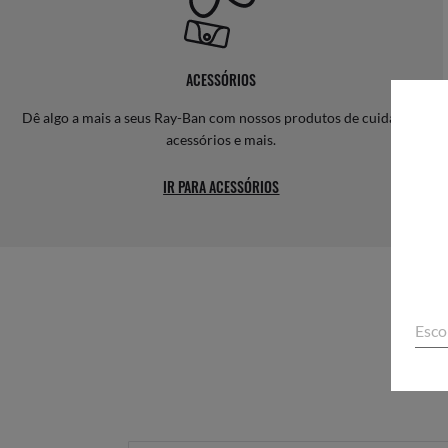
ACESSÓRIOS
Dê algo a mais a seus Ray-Ban com nossos produtos de cuidados,
acessórios e mais.
IR PARA ACESSÓRIOS
Esco
Ainda 