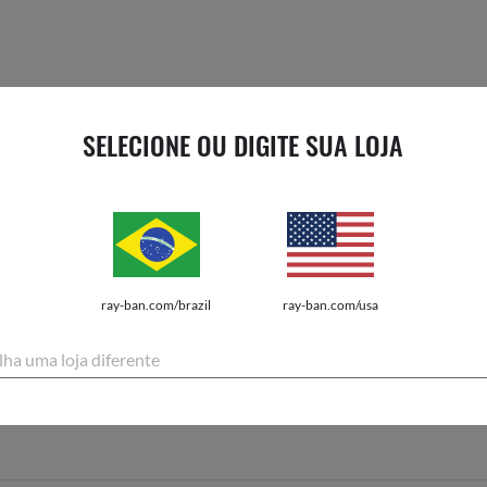
SELECIONE OU DIGITE SUA LOJA
ray-ban.com/brazil
ray-ban.com/usa
PÁGINAS DE AJUDA
lha uma loja diferente
não encontrou o que estava procurando? Verifique as áreas de suporte a
vá direto à página de ajuda certa para você.