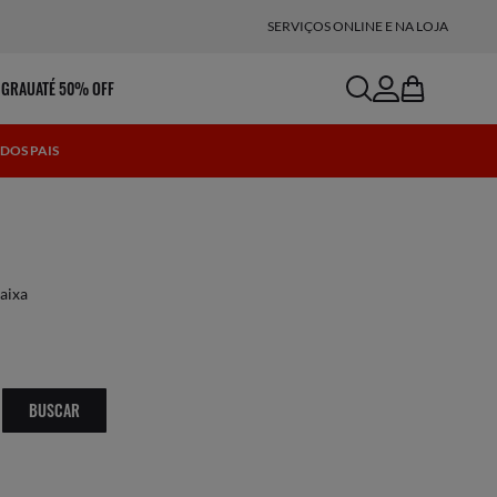
SERVIÇOS ONLINE E NA LOJA
search
account
bag
 GRAU
ATÉ 50% OFF
DOS PAIS
aixa
BUSCAR